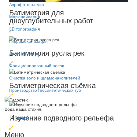
Аэрофотосъемка
Батиметрия для
Маркшейдерия
дноуглубительных работ
3D топография
Гидромеханизация
Батиметрия русла рек
Дноуглубление
Фракционированный песок
Очистка золо и шламонакопителей
Батиметрическая съёмка
Производство геосинтетических туб
Вода наша стихия.
Изучение подводного рельефа
Меню