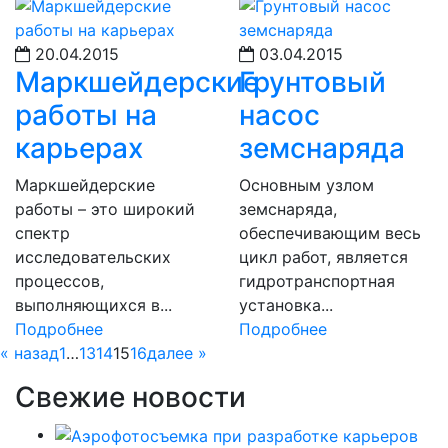
20.04.2015
03.04.2015
Маркшейдерские
Грунтовый
работы на
насос
карьерах
земснаряда
Маркшейдерские
Основным узлом
работы – это широкий
земснаряда,
спектр
обеспечивающим весь
исследовательских
цикл работ, является
процессов,
гидротранспортная
выполняющихся в...
установка...
Подробнее
Подробнее
« назад
1
…
13
14
15
16
далее »
Свежие новости