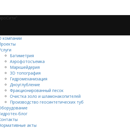
АэроСити"
О компании
Проекты
Услуги
Батиметрия
Аэрофотосъемка
Маркшейдерия
3D топография
Гидромеханизация
Дноуглубление
Фракционированный песок
Очистка золо и шламонакопителей
Производство геосинтетических туб
Оборудование
Гидротех-блог
Контакты
Нормативные акты