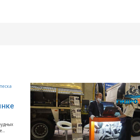
ынке
рудных
...