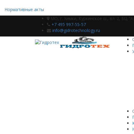
Нормативные акты
МО, г. Химки, Куркинское ш., вл. 2, БЦ "
+7 495 997-55-57
info@gidrotechnology.ru