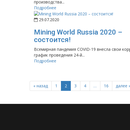
производства...
Подробнее
29.07.2020
Mining World Russia 2020 –
состоится!
Всемирная пандемия COVID-19 внесла свои кор
график проведения 24-й...
Подробнее
« назад
1
2
3
4
…
16
далее 